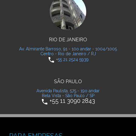
RIO DE JANEIRO
Av. Almirante Barroso, 91 - 10o andar - 1004/1005
Centro - Rio de Janeiro / RJ
phone
+55 21 2524 5939
SÃO PAULO
Avenida Paulista, 575 - 19o andar
Bela Vista - São Paulo / SP
+55 11 3090 2843
phone
PARA EMPRESAS