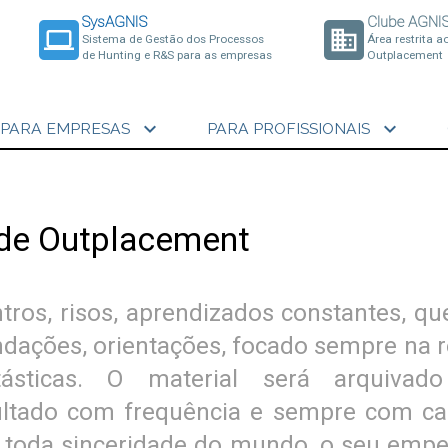
SysAGNIS
Clube AGNI
laptop
business
Sistema de Gestão dos Processos
Área restrita a
de Hunting e R&S para as empresas
Outplacement
expand_more
expand_more
PARA EMPRESAS
PARA PROFISSIONAIS
 de Outplacement
ros, risos, aprendizados constantes, qu
ações, orientações, focado sempre na r
tásticas. O material será arquivad
sultado com frequência e sempre com car
 toda sinceridade do mundo, o seu empe