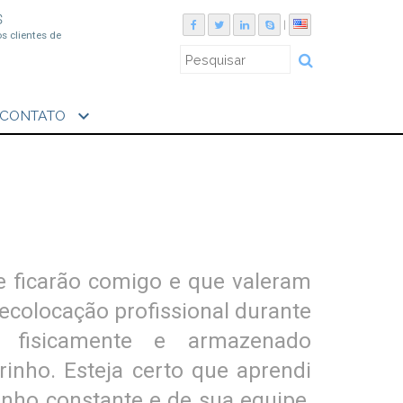
S
|
os clientes de
expand_more
CONTATO
e ficarão comigo e que valeram
ecolocação profissional durante
o fisicamente e armazenado
inho. Esteja certo que aprendi
nho constante e de sua equipe,