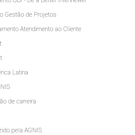
to BBI - Be a Better Interviewer
to Gestão de Projetos
namento Atendimento ao Cliente
t
t
rica Latina
GNIS
ão de carreira
zido pela AGNIS