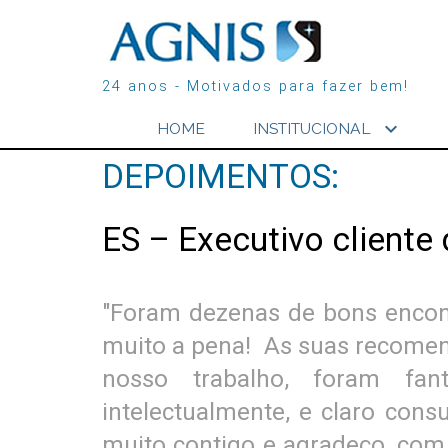
24 anos - Motivados para fazer bem!
expand_more
HOME
INSTITUCIONAL
DEPOIMENTOS:
ES – Executivo cliente
"Foram dezenas de bons encont
muito a pena! As suas recomend
nosso trabalho, foram fan
intelectualmente, e claro con
muito contigo e agradeço, com