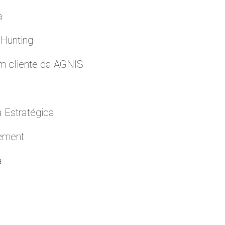
a
 Hunting
m cliente da AGNIS
a Estratégica
cement
a