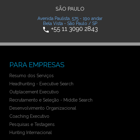
SÃO PAULO
Avenida Paulista, 575 - 19o andar
Bela Vista - São Paulo / SP
+55 11 3090 2843
phone
PARA EMPRESAS
Resumo dos Serviços
Headhunting - Executive Search
Outplacement Executivo
Recrutamento e Seleção - Middle Search
Desenvolvimento Organizacional
Coaching Executivo
Pesquisas e Testagens
Hunting Internacional