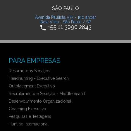
SÃO PAULO
Avenida Paulista, 575 - 19o andar
Bela Vista - São Paulo / SP
+55 11 3090 2843
phone
PARA EMPRESAS
Resumo dos Serviços
Headhunting - Executive Search
Outplacement Executivo
Recrutamento e Seleção - Middle Search
Desenvolvimento Organizacional
Coaching Executivo
Pesquisas e Testagens
Hunting Internacional