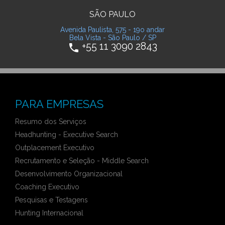
SÃO PAULO
Avenida Paulista, 575 - 19o andar
Bela Vista - São Paulo / SP
+55 11 3090 2843
phone
PARA EMPRESAS
Resumo dos Serviços
Headhunting - Executive Search
Outplacement Executivo
Recrutamento e Seleção - Middle Search
Desenvolvimento Organizacional
Coaching Executivo
Pesquisas e Testagens
Hunting Internacional