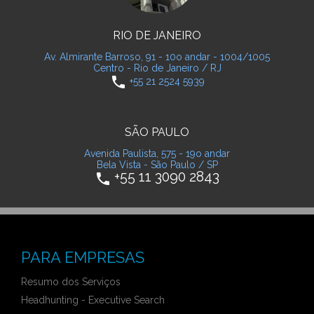
RIO DE JANEIRO
Av. Almirante Barroso, 91 - 10o andar - 1004/1005
Centro - Rio de Janeiro / RJ
phone
+55 21 2524 5939
SÃO PAULO
Avenida Paulista, 575 - 19o andar
Bela Vista - São Paulo / SP
+55 11 3090 2843
phone
PARA EMPRESAS
Resumo dos Serviços
Headhunting - Executive Search