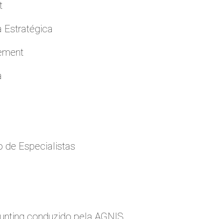
t
a Estratégica
cement
a
 de Especialistas
nting conduzido pela AGNIS