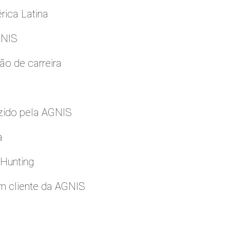
rica Latina
GNIS
ão de carreira
zido pela AGNIS
a
 Hunting
m cliente da AGNIS