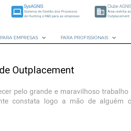
SysAGNIS
Clube AGNI
laptop
business
Sistema de Gestão dos Processos
Área restrita a
de Hunting e R&S para as empresas
Outplacement
expand_more
expand_more
PARA EMPRESAS
PARA PROFISSIONAIS
e de Outplacement
decer pelo grande e maravilhoso trabalho
ente constata logo a mão de alguém c