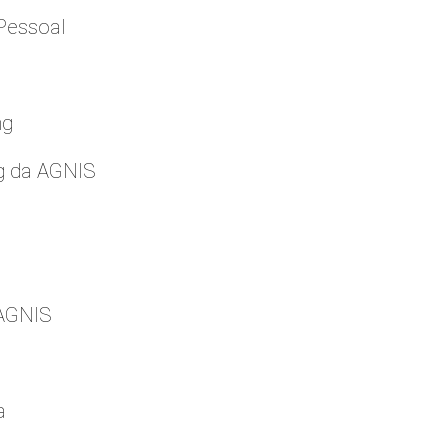
Pessoal
ng
g da AGNIS
 AGNIS
a