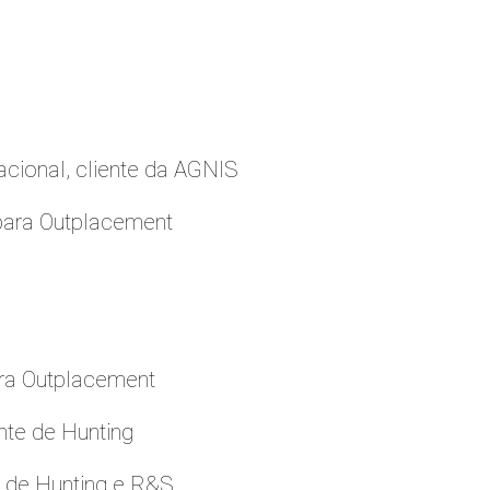
cional, cliente da AGNIS
para Outplacement
ara Outplacement
nte de Hunting
e de Hunting e R&S