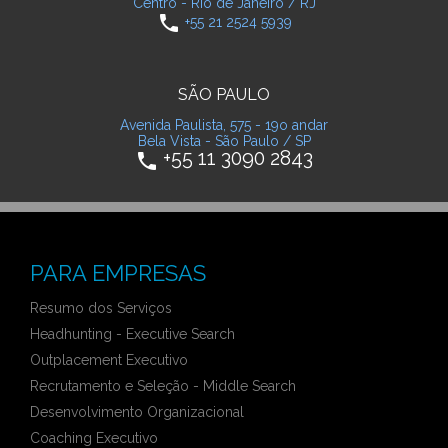
Centro - Rio de Janeiro / RJ
phone
+55 21 2524 5939
SÃO PAULO
Avenida Paulista, 575 - 19o andar
Bela Vista - São Paulo / SP
+55 11 3090 2843
phone
PARA EMPRESAS
Resumo dos Serviços
Headhunting - Executive Search
Outplacement Executivo
Recrutamento e Seleção - Middle Search
Desenvolvimento Organizacional
Coaching Executivo