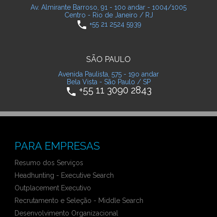
Av. Almirante Barroso, 91 - 10o andar - 1004/1005
Centro - Rio de Janeiro / RJ
phone
+55 21 2524 5939
SÃO PAULO
Avenida Paulista, 575 - 19o andar
Bela Vista - São Paulo / SP
+55 11 3090 2843
phone
PARA EMPRESAS
Resumo dos Serviços
Headhunting - Executive Search
Outplacement Executivo
Recrutamento e Seleção - Middle Search
Desenvolvimento Organizacional