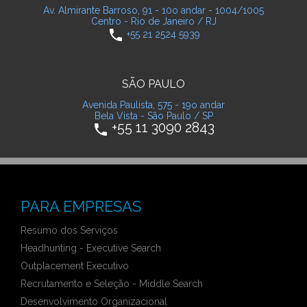
Av. Almirante Barroso, 91 - 10o andar - 1004/1005
Centro - Rio de Janeiro / RJ
phone
+55 21 2524 5939
SÃO PAULO
Avenida Paulista, 575 - 19o andar
Bela Vista - São Paulo / SP
+55 11 3090 2843
phone
PARA EMPRESAS
Resumo dos Serviços
Headhunting - Executive Search
Outplacement Executivo
Recrutamento e Seleção - Middle Search
Desenvolvimento Organizacional