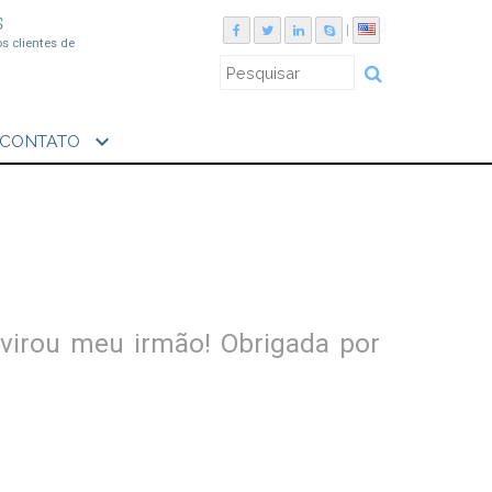
S
|
os clientes de
expand_more
CONTATO
virou meu irmão! Obrigada por