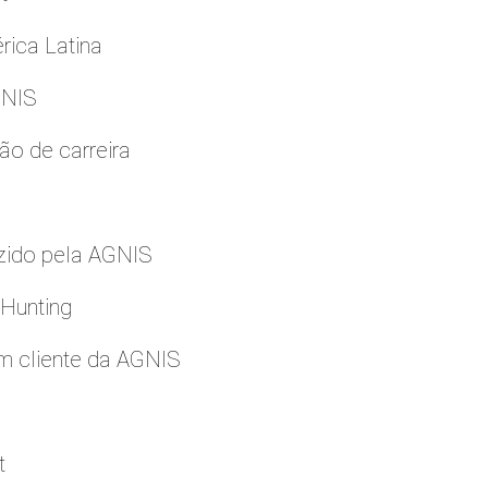
rica Latina
GNIS
ão de carreira
zido pela AGNIS
 Hunting
m cliente da AGNIS
t