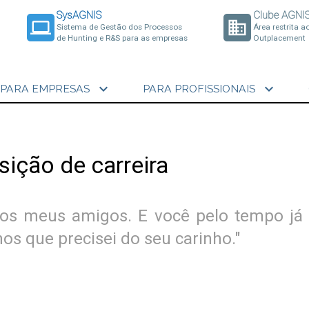
SysAGNIS
Clube AGNI
laptop
business
Sistema de Gestão dos Processos
Área restrita a
de Hunting e R&S para as empresas
Outplacement
expand_more
expand_more
PARA EMPRESAS
PARA PROFISSIONAIS
sição de carreira
os meus amigos. E você pelo tempo já 
nos que precisei do seu carinho."