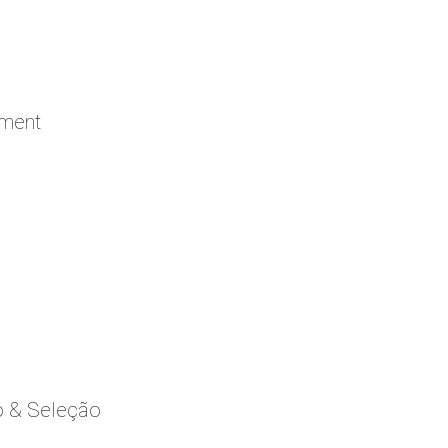
ement
o & Seleção