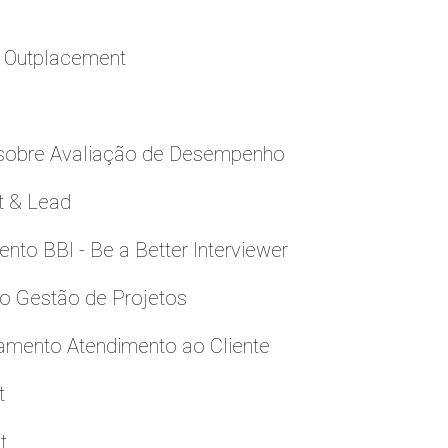
a Outplacement
 sobre Avaliação de Desempenho
t & Lead
to BBI - Be a Better Interviewer
to Gestão de Projetos
namento Atendimento ao Cliente
t
t