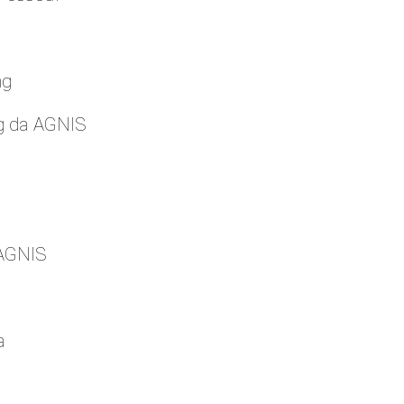
ng
g da AGNIS
 AGNIS
a