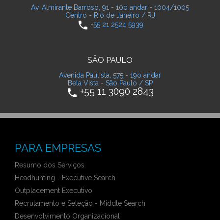
Av. Almirante Barroso, 91 - 10o andar - 1004/1005
Centro - Rio de Janeiro / RJ
phone
+55 21 2524 5939
SÃO PAULO
Avenida Paulista, 575 - 19o andar
Bela Vista - São Paulo / SP
+55 11 3090 2843
phone
PARA EMPRESAS
Resumo dos Serviços
Headhunting - Executive Search
Outplacement Executivo
Recrutamento e Seleção - Middle Search
Desenvolvimento Organizacional