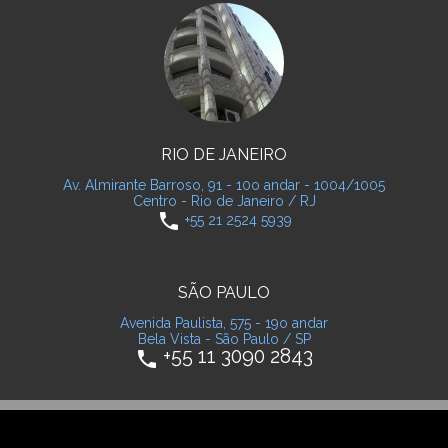
RIO DE JANEIRO
Av. Almirante Barroso, 91 - 10o andar - 1004/1005
Centro - Rio de Janeiro / RJ
phone
+55 21 2524 5939
SÃO PAULO
Avenida Paulista, 575 - 19o andar
Bela Vista - São Paulo / SP
+55 11 3090 2843
phone