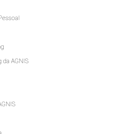
Pessoal
ng
g da AGNIS
 AGNIS
a