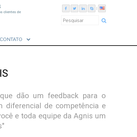
S
|
os clientes de
expand_more
CONTATO
IS
s que dão um feedback para o
 diferencial de competência e
 você e toda equipe da Agnis um
s"