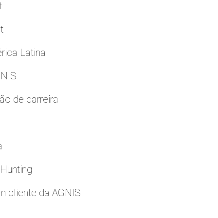
t
t
rica Latina
GNIS
ão de carreira
a
 Hunting
m cliente da AGNIS