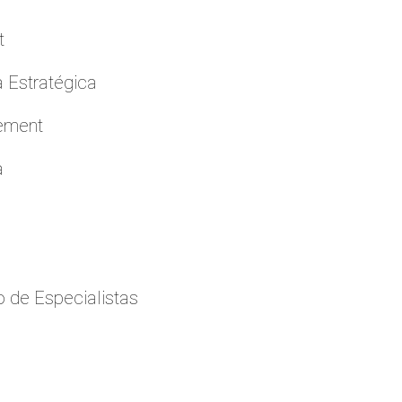
t
a Estratégica
cement
a
 de Especialistas