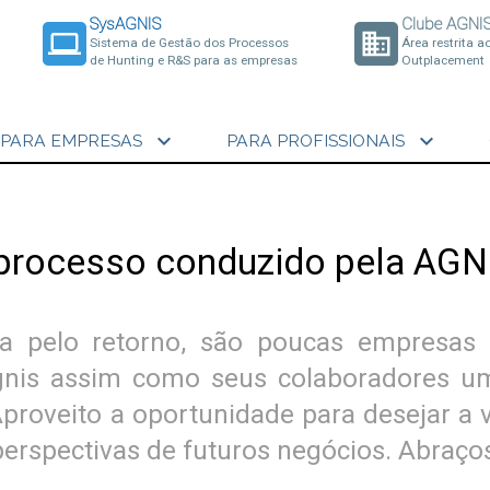
SysAGNIS
Clube AGNI
laptop
business
Sistema de Gestão dos Processos
Área restrita a
de Hunting e R&S para as empresas
Outplacement
expand_more
expand_more
PARA EMPRESAS
PARA PROFISSIONAIS
processo conduzido pela AGN
da pelo retorno, são poucas empresa
Agnis assim como seus colaboradores um
proveito a oportunidade para desejar a
erspectivas de futuros negócios. Abraço