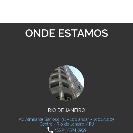
ONDE ESTAMOS
RIO DE JANEIRO
Av. Almirante Barroso, 91 - 10o andar - 1004/1005
Centro - Rio de Janeiro / RJ
phone
+55 21 2524 5939