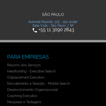
SÃO PAULO
Avenida Paulista, 575 - 19o andar
Bela Vista - São Paulo / SP
+55 11 3090 2843
phone
PARA EMPRESAS
Resumo dos Serviços
Headhunting - Executive Search
Outplacement Executivo
Recrutamento e Seleção - Middle Search
Desenvolvimento Organizacional
Coaching Executivo
Pesquisas e Testagens