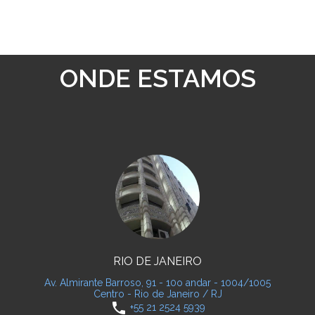
ONDE ESTAMOS
RIO DE JANEIRO
Av. Almirante Barroso, 91 - 10o andar - 1004/1005
Centro - Rio de Janeiro / RJ
phone
+55 21 2524 5939