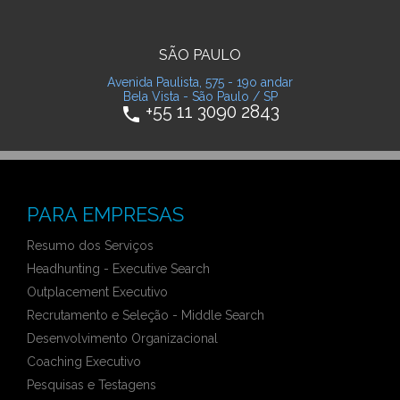
SÃO PAULO
Avenida Paulista, 575 - 19o andar
Bela Vista - São Paulo / SP
+55 11 3090 2843
phone
PARA EMPRESAS
Resumo dos Serviços
Headhunting - Executive Search
Outplacement Executivo
Recrutamento e Seleção - Middle Search
Desenvolvimento Organizacional
Coaching Executivo
Pesquisas e Testagens