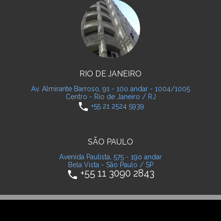
RIO DE JANEIRO
Av. Almirante Barroso, 91 - 10o andar - 1004/1005
Centro - Rio de Janeiro / RJ
phone
+55 21 2524 5939
SÃO PAULO
Avenida Paulista, 575 - 19o andar
Bela Vista - São Paulo / SP
+55 11 3090 2843
phone