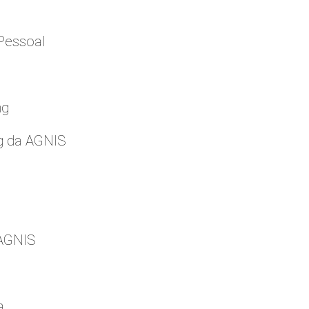
Pessoal
ng
g da AGNIS
 AGNIS
a