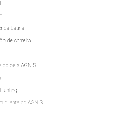
t
t
rica Latina
ão de carreira
zido pela AGNIS
a
 Hunting
m cliente da AGNIS