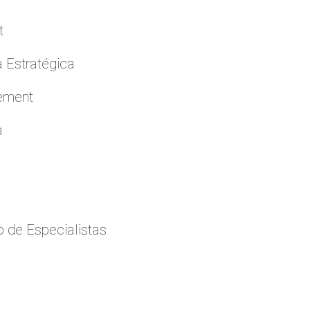
t
a Estratégica
cement
a
 de Especialistas