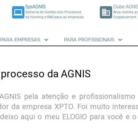
SysAGNIS
Clube AGNI
laptop
business
Sistema de Gestão dos Processos
Área restrita a
de Hunting e R&S para as empresas
Outplacement
expand_more
expand_more
PARA EMPRESAS
PARA PROFISSIONAIS
 processo da AGNIS
AGNIS pela atenção e profissionalism
or da empresa XPTO. Foi muito interessa
deixo aqui o meu ELOGIO para você e o 