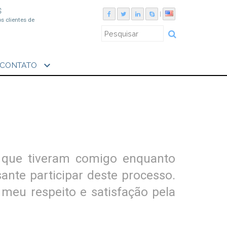
S
|
os clientes de
expand_more
CONTATO
o que tiveram comigo enquanto
nte participar deste processo.
meu respeito e satisfação pela