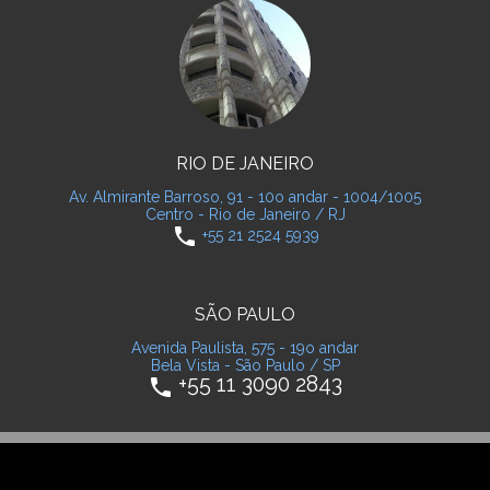
RIO DE JANEIRO
Av. Almirante Barroso, 91 - 10o andar - 1004/1005
Centro - Rio de Janeiro / RJ
phone
+55 21 2524 5939
SÃO PAULO
Avenida Paulista, 575 - 19o andar
Bela Vista - São Paulo / SP
+55 11 3090 2843
phone