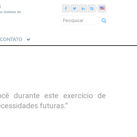
S
|
os clientes de
expand_more
CONTATO
cê durante este exercício de
cessidades futuras.”