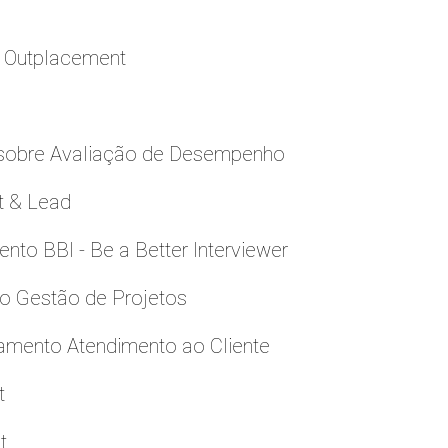
a Outplacement
 sobre Avaliação de Desempenho
t & Lead
to BBI - Be a Better Interviewer
to Gestão de Projetos
namento Atendimento ao Cliente
t
t