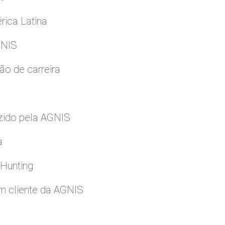
rica Latina
GNIS
ão de carreira
zido pela AGNIS
a
 Hunting
m cliente da AGNIS