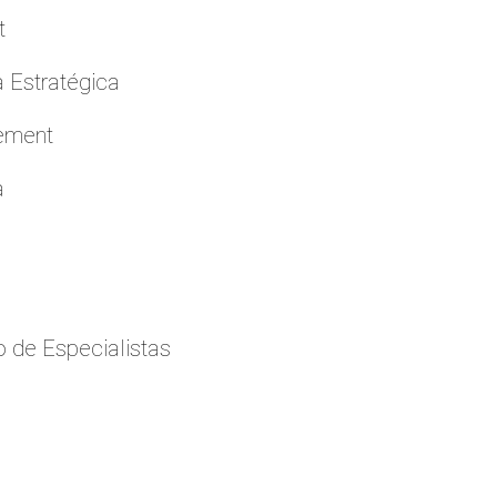
t
a Estratégica
cement
a
 de Especialistas