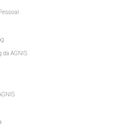
Pessoal
ng
g da AGNIS
 AGNIS
a