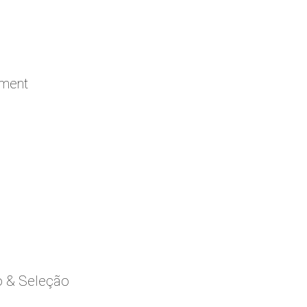
ement
o & Seleção