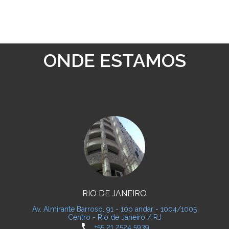
ONDE ESTAMOS
RIO DE JANEIRO
Av. Almirante Barroso, 91 - 10o andar - 1004/1005
Centro - Rio de Janeiro / RJ
phone
+55 21 2524 5939