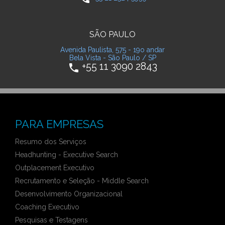
SÃO PAULO
Avenida Paulista, 575 - 19o andar
Bela Vista - São Paulo / SP
+55 11 3090 2843
phone
PARA EMPRESAS
Resumo dos Serviços
Headhunting - Executive Search
Outplacement Executivo
Recrutamento e Seleção - Middle Search
Desenvolvimento Organizacional
Coaching Executivo
Pesquisas e Testagens