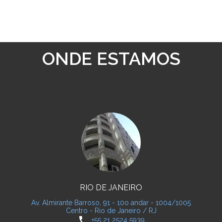
ONDE ESTAMOS
RIO DE JANEIRO
Av. Almirante Barroso, 91 - 10o andar - 1004/1005
Centro - Rio de Janeiro / RJ
phone
+55 21 2524 5939