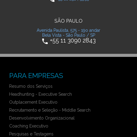
SÃO PAULO
Avenida Paulista, 575 - 19o andar
Bela Vista - São Paulo / SP
+55 11 3090 2843
phone
PARA EMPRESAS
Resumo dos Serviços
Headhunting - Executive Search
Outplacement Executivo
Recrutamento e Seleção - Middle Search
Desenvolvimento Organizacional
Coaching Executivo
Pesquisas e Testagens