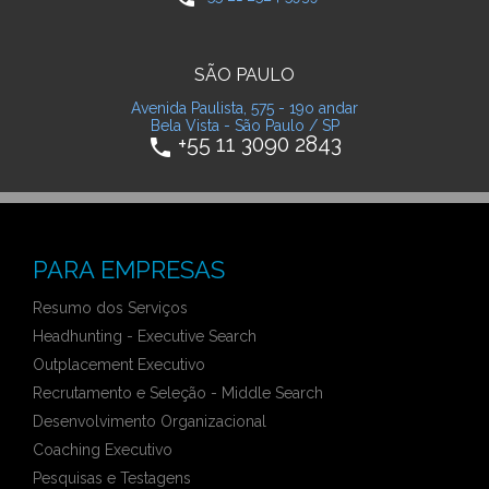
SÃO PAULO
Avenida Paulista, 575 - 19o andar
Bela Vista - São Paulo / SP
+55 11 3090 2843
phone
PARA EMPRESAS
Resumo dos Serviços
Headhunting - Executive Search
Outplacement Executivo
Recrutamento e Seleção - Middle Search
Desenvolvimento Organizacional
Coaching Executivo
Pesquisas e Testagens