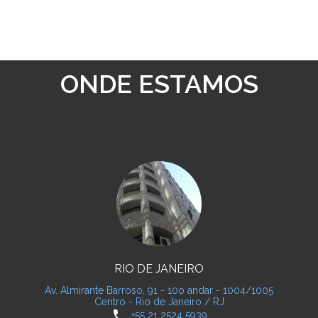
ONDE ESTAMOS
RIO DE JANEIRO
Av. Almirante Barroso, 91 - 10o andar - 1004/1005
Centro - Rio de Janeiro / RJ
phone
+55 21 2524 5939