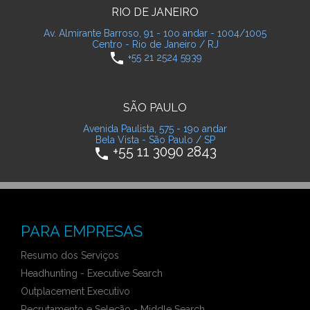
RIO DE JANEIRO
Av. Almirante Barroso, 91 - 10o andar - 1004/1005
Centro - Rio de Janeiro / RJ
phone
+55 21 2524 5939
SÃO PAULO
Avenida Paulista, 575 - 19o andar
Bela Vista - São Paulo / SP
+55 11 3090 2843
phone
PARA EMPRESAS
Resumo dos Serviços
Headhunting - Executive Search
Outplacement Executivo
Recrutamento e Seleção - Middle Search