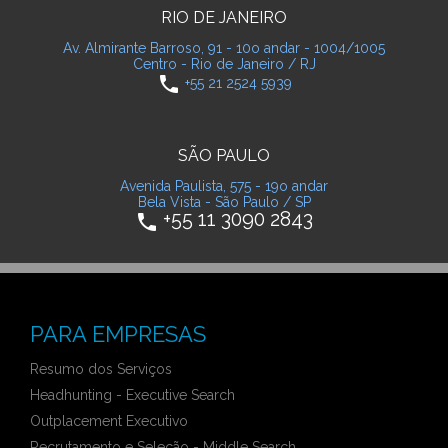
RIO DE JANEIRO
Av. Almirante Barroso, 91 - 10o andar - 1004/1005
Centro - Rio de Janeiro / RJ
phone
+55 21 2524 5939
SÃO PAULO
Avenida Paulista, 575 - 19o andar
Bela Vista - São Paulo / SP
+55 11 3090 2843
phone
PARA EMPRESAS
Resumo dos Serviços
Headhunting - Executive Search
Outplacement Executivo
Recrutamento e Seleção - Middle Search