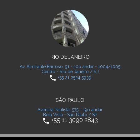
RIO DE JANEIRO
Av. Almirante Barroso, 91 - 10o andar - 1004/1005
Centro - Rio de Janeiro / RJ
phone
+55 21 2524 5939
SÃO PAULO
Avenida Paulista, 575 - 19o andar
Bela Vista - São Paulo / SP
+55 11 3090 2843
phone