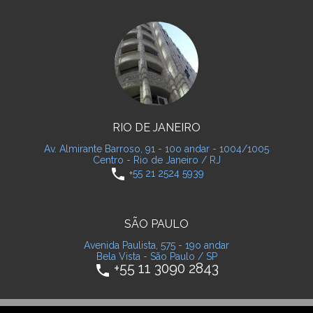
RIO DE JANEIRO
Av. Almirante Barroso, 91 - 10o andar - 1004/1005
Centro - Rio de Janeiro / RJ
phone
+55 21 2524 5939
SÃO PAULO
Avenida Paulista, 575 - 19o andar
Bela Vista - São Paulo / SP
+55 11 3090 2843
phone