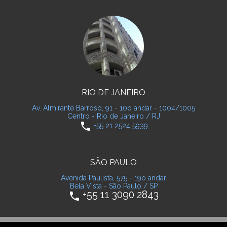
RIO DE JANEIRO
Av. Almirante Barroso, 91 - 10o andar - 1004/1005
Centro - Rio de Janeiro / RJ
phone
+55 21 2524 5939
SÃO PAULO
Avenida Paulista, 575 - 19o andar
Bela Vista - São Paulo / SP
+55 11 3090 2843
phone