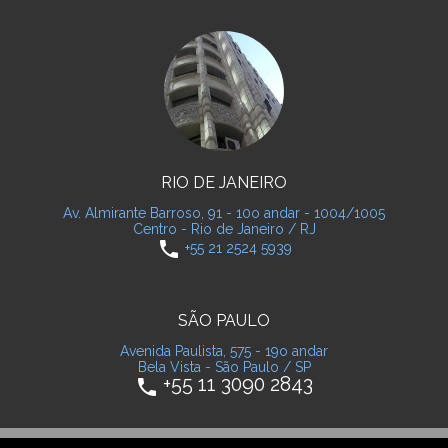
RIO DE JANEIRO
Av. Almirante Barroso, 91 - 10o andar - 1004/1005
Centro - Rio de Janeiro / RJ
phone
+55 21 2524 5939
SÃO PAULO
Avenida Paulista, 575 - 19o andar
Bela Vista - São Paulo / SP
+55 11 3090 2843
phone