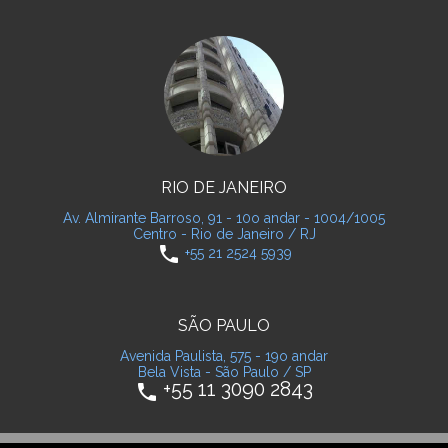
RIO DE JANEIRO
Av. Almirante Barroso, 91 - 10o andar - 1004/1005
Centro - Rio de Janeiro / RJ
phone
+55 21 2524 5939
SÃO PAULO
Avenida Paulista, 575 - 19o andar
Bela Vista - São Paulo / SP
+55 11 3090 2843
phone