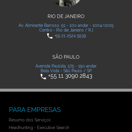
RIO DE JANEIRO
Av. Almirante Barroso, 91 - 10o andar - 1004/1005
Centro - Rio de Janeiro / RJ
phone
+55 21 2524 5939
SÃO PAULO
Avenida Paulista, 575 - 19o andar
Bela Vista - São Paulo / SP
+55 11 3090 2843
phone
PARA EMPRESAS
Resumo dos Serviços
Headhunting - Executive Search