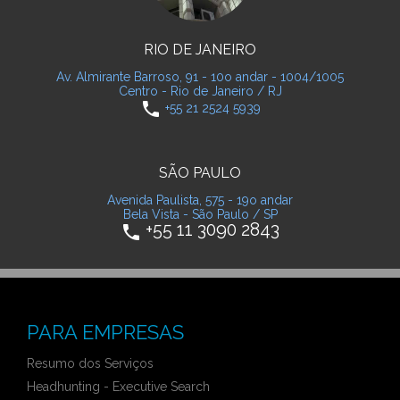
RIO DE JANEIRO
Av. Almirante Barroso, 91 - 10o andar - 1004/1005
Centro - Rio de Janeiro / RJ
phone
+55 21 2524 5939
SÃO PAULO
Avenida Paulista, 575 - 19o andar
Bela Vista - São Paulo / SP
+55 11 3090 2843
phone
PARA EMPRESAS
Resumo dos Serviços
Headhunting - Executive Search