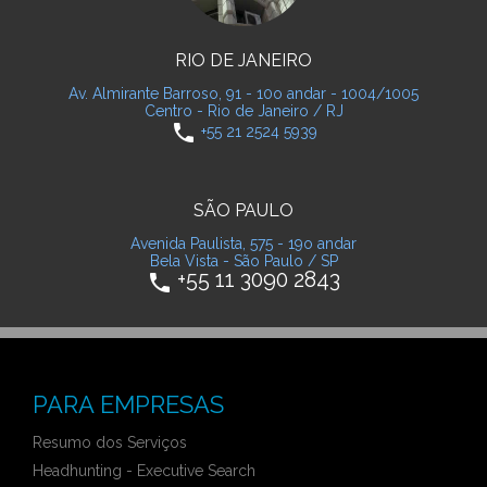
RIO DE JANEIRO
Av. Almirante Barroso, 91 - 10o andar - 1004/1005
Centro - Rio de Janeiro / RJ
phone
+55 21 2524 5939
SÃO PAULO
Avenida Paulista, 575 - 19o andar
Bela Vista - São Paulo / SP
+55 11 3090 2843
phone
PARA EMPRESAS
Resumo dos Serviços
Headhunting - Executive Search