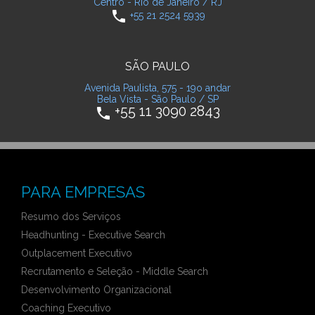
Centro - Rio de Janeiro / RJ
phone
+55 21 2524 5939
SÃO PAULO
Avenida Paulista, 575 - 19o andar
Bela Vista - São Paulo / SP
+55 11 3090 2843
phone
PARA EMPRESAS
Resumo dos Serviços
Headhunting - Executive Search
Outplacement Executivo
Recrutamento e Seleção - Middle Search
Desenvolvimento Organizacional
Coaching Executivo