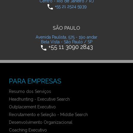
Centro - Rio de Janeiro / RJ
phone
+55 21 2524 5939
SÃO PAULO
Avenida Paulista, 575 - 19o andar
Bela Vista - São Paulo / SP
+55 11 3090 2843
phone
PARA EMPRESAS
Resumo dos Serviços
Headhunting - Executive Search
Outplacement Executivo
Recrutamento e Seleção - Middle Search
Desenvolvimento Organizacional
Coaching Executivo