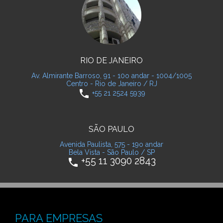
RIO DE JANEIRO
Av. Almirante Barroso, 91 - 10o andar - 1004/1005
Centro - Rio de Janeiro / RJ
phone
+55 21 2524 5939
SÃO PAULO
Avenida Paulista, 575 - 19o andar
Bela Vista - São Paulo / SP
+55 11 3090 2843
phone
PARA EMPRESAS