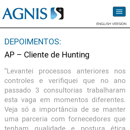
Togg
navig
ENGLISH VERSION
DEPOIMENTOS:
AP – Cliente de Hunting
“Levantei processos anteriores nos
controles e verifiquei que no ano
passado 3 consultorias trabalharam
esta vaga em momentos diferentes.
Veja só a importância de se manter
uma parceria com fornecedores que
tenham qualidade e postura ética