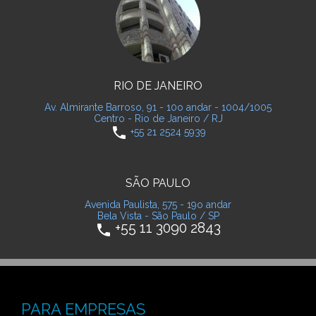
RIO DE JANEIRO
Av. Almirante Barroso, 91 - 10o andar - 1004/1005
Centro - Rio de Janeiro / RJ
phone
+55 21 2524 5939
SÃO PAULO
Avenida Paulista, 575 - 19o andar
Bela Vista - São Paulo / SP
+55 11 3090 2843
phone
PARA EMPRESAS