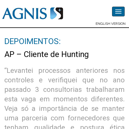
Togg
navig
ENGLISH VERSION
DEPOIMENTOS:
AP – Cliente de Hunting
“Levantei processos anteriores nos
controles e verifiquei que no ano
passado 3 consultorias trabalharam
esta vaga em momentos diferentes.
Veja só a importância de se manter
uma parceria com fornecedores que
tenham qualidade e postura ética