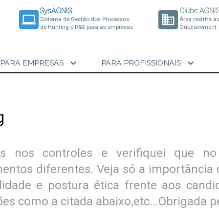
SysAGNIS
Clube AGNI
laptop
business
Sistema de Gestão dos Processos
Área restrita a
de Hunting e R&S para as empresas
Outplacement
expand_more
expand_more
PARA EMPRESAS
PARA PROFISSIONAIS
g
res nos controles e verifiquei que n
ntos diferentes. Veja só a importância
dade e postura ética frente aos candi
ões como a citada abaixo,etc...Obrigada pe