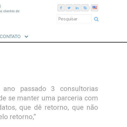
S
|
os clientes de
expand_more
CONTATO
o ano passado 3 consultorias
 de se manter uma parceria com
datos, que dê retorno, que não
lo retorno,”