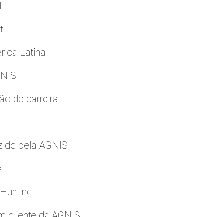
t
t
rica Latina
GNIS
ão de carreira
zido pela AGNIS
a
 Hunting
m cliente da AGNIS