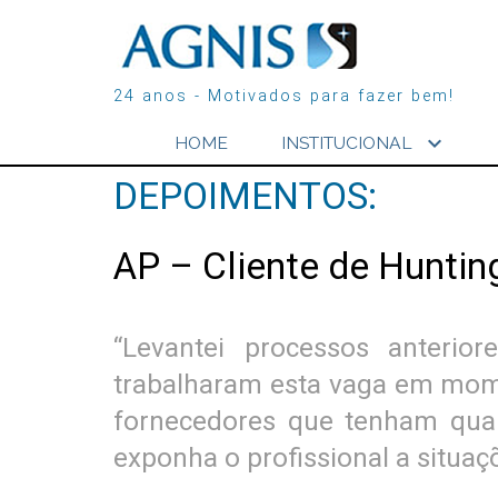
24 anos - Motivados para fazer bem!
expand_more
HOME
INSTITUCIONAL
DEPOIMENTOS:
AP – Cliente de Huntin
“Levantei processos anterio
trabalharam esta vaga em mome
fornecedores que tenham quali
exponha o profissional a situaç