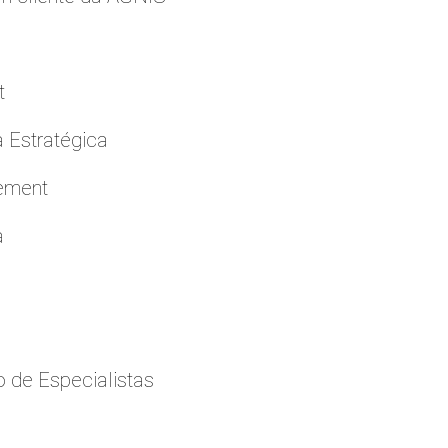
t
a Estratégica
cement
a
 de Especialistas