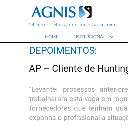
24 anos - Motivados para fazer bem!
expand_more
HOME
INSTITUCIONAL
DEPOIMENTOS:
AP – Cliente de Huntin
“Levantei processos anterio
trabalharam esta vaga em mome
fornecedores que tenham quali
exponha o profissional a situaç