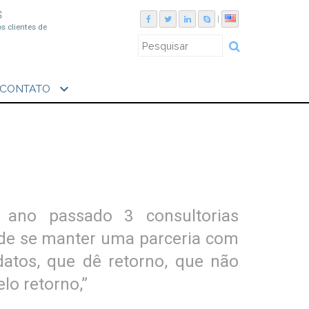
S
|
os clientes de
expand_more
CONTATO
o ano passado 3 consultorias
 de se manter uma parceria com
datos, que dê retorno, que não
lo retorno,”