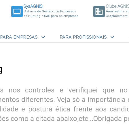
SysAGNIS
Clube AGNI
laptop
business
Sistema de Gestão dos Processos
Área restrita a
de Hunting e R&S para as empresas
Outplacement
expand_more
expand_more
PARA EMPRESAS
PARA PROFISSIONAIS
g
res nos controles e verifiquei que n
ntos diferentes. Veja só a importância
dade e postura ética frente aos candi
ões como a citada abaixo,etc...Obrigada pe