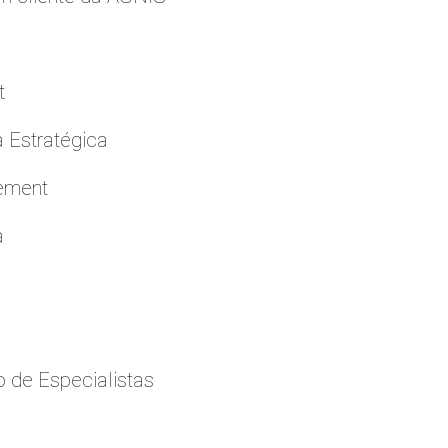
t
a Estratégica
cement
a
 de Especialistas