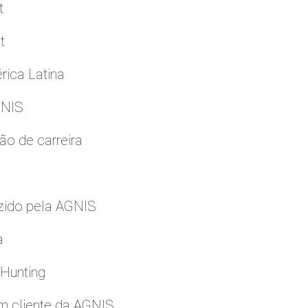
t
t
rica Latina
GNIS
ão de carreira
zido pela AGNIS
a
 Hunting
m cliente da AGNIS