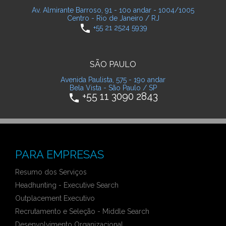
Av. Almirante Barroso, 91 - 10o andar - 1004/1005
Centro - Rio de Janeiro / RJ
phone
+55 21 2524 5939
SÃO PAULO
Avenida Paulista, 575 - 19o andar
Bela Vista - São Paulo / SP
+55 11 3090 2843
phone
PARA EMPRESAS
Resumo dos Serviços
Headhunting - Executive Search
Outplacement Executivo
Recrutamento e Seleção - Middle Search
Desenvolvimento Organizacional