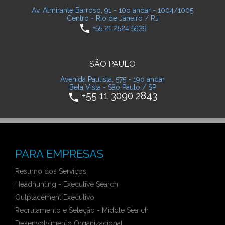
Av. Almirante Barroso, 91 - 10o andar - 1004/1005
Centro - Rio de Janeiro / RJ
phone
+55 21 2524 5939
SÃO PAULO
Avenida Paulista, 575 - 19o andar
Bela Vista - São Paulo / SP
+55 11 3090 2843
phone
PARA EMPRESAS
Resumo dos Serviços
Headhunting - Executive Search
Outplacement Executivo
Recrutamento e Seleção - Middle Search
Desenvolvimento Organizacional