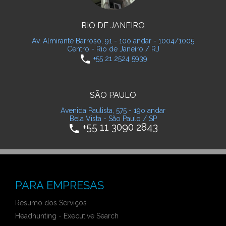
RIO DE JANEIRO
Av. Almirante Barroso, 91 - 10o andar - 1004/1005
Centro - Rio de Janeiro / RJ
phone
+55 21 2524 5939
SÃO PAULO
Avenida Paulista, 575 - 19o andar
Bela Vista - São Paulo / SP
+55 11 3090 2843
phone
PARA EMPRESAS
Resumo dos Serviços
Headhunting - Executive Search