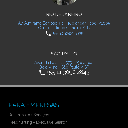
RIO DE JANEIRO
Av. Almirante Barroso, 91 - 10o andar - 1004/1005
Centro - Rio de Janeiro / RJ
phone
+55 21 2524 5939
SÃO PAULO
Avenida Paulista, 575 - 19o andar
Bela Vista - São Paulo / SP
+55 11 3090 2843
phone
PARA EMPRESAS
Resumo dos Serviços
Headhunting - Executive Search