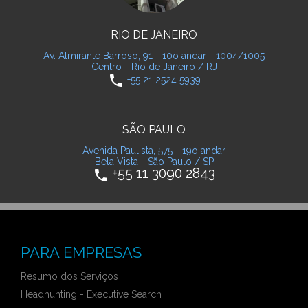
RIO DE JANEIRO
Av. Almirante Barroso, 91 - 10o andar - 1004/1005
Centro - Rio de Janeiro / RJ
phone
+55 21 2524 5939
SÃO PAULO
Avenida Paulista, 575 - 19o andar
Bela Vista - São Paulo / SP
+55 11 3090 2843
phone
PARA EMPRESAS
Resumo dos Serviços
Headhunting - Executive Search