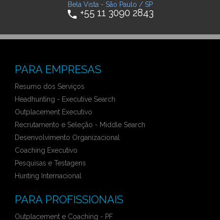
Bela Vista - São Paulo / SP
+55 11 3090 2843
phone
PARA EMPRESAS
Resumo dos Serviços
Headhunting - Executive Search
Outplacement Executivo
Recrutamento e Seleção - Middle Search
Desenvolvimento Organizacional
Coaching Executivo
Pesquisas e Testagens
Hunting Internacional
PARA PROFISSIONAIS
Outplacement e Coaching - PF