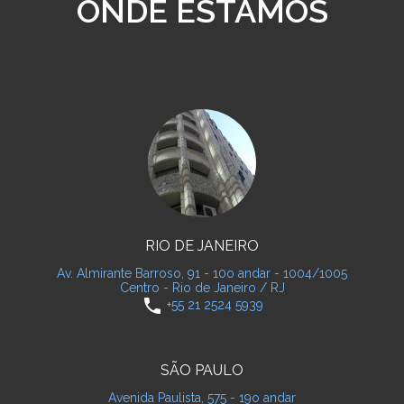
ONDE ESTAMOS
RIO DE JANEIRO
Av. Almirante Barroso, 91 - 10o andar - 1004/1005
Centro - Rio de Janeiro / RJ
phone
+55 21 2524 5939
SÃO PAULO
Avenida Paulista, 575 - 19o andar