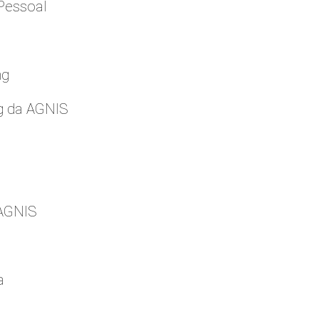
Pessoal
ng
g da AGNIS
 AGNIS
a