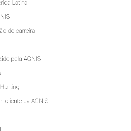
rica Latina
GNIS
ão de carreira
zido pela AGNIS
a
 Hunting
m cliente da AGNIS
t