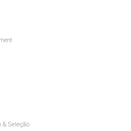
ement
o & Seleção