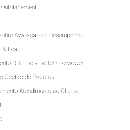
a Outplacement
 sobre Avaliação de Desempenho
t & Lead
to BBI - Be a Better Interviewer
to Gestão de Projetos
namento Atendimento ao Cliente
t
t