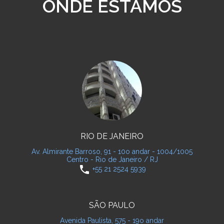
ONDE ESTAMOS
RIO DE JANEIRO
Av. Almirante Barroso, 91 - 10o andar - 1004/1005
Centro - Rio de Janeiro / RJ
phone
+55 21 2524 5939
SÃO PAULO
Avenida Paulista, 575 - 19o andar