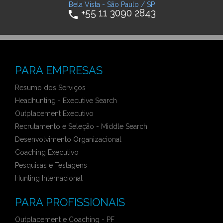
Bela Vista - São Paulo / SP
+55 11 3090 2843
phone
PARA EMPRESAS
Resumo dos Serviços
Headhunting - Executive Search
Outplacement Executivo
Recrutamento e Seleção - Middle Search
Desenvolvimento Organizacional
Coaching Executivo
Pesquisas e Testagens
Hunting Internacional
PARA PROFISSIONAIS
Outplacement e Coaching - PF