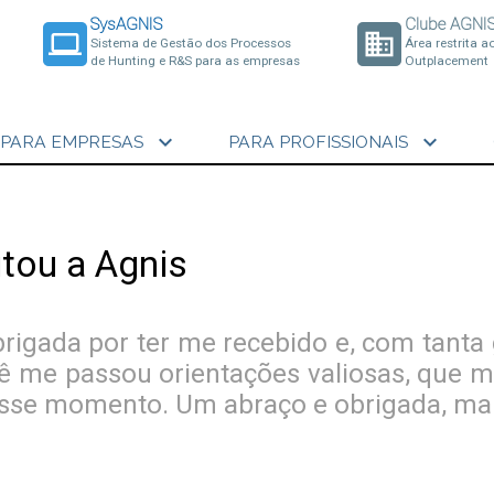
SysAGNIS
Clube AGNI
laptop
business
Sistema de Gestão dos Processos
Área restrita a
de Hunting e R&S para as empresas
Outplacement
expand_more
expand_more
PARA EMPRESAS
PARA PROFISSIONAIS
itou a Agnis
igada por ter me recebido e, com tanta 
ê me passou orientações valiosas, que 
esse momento. Um abraço e obrigada, mai