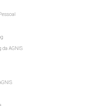
Pessoal
ng
g da AGNIS
 AGNIS
a