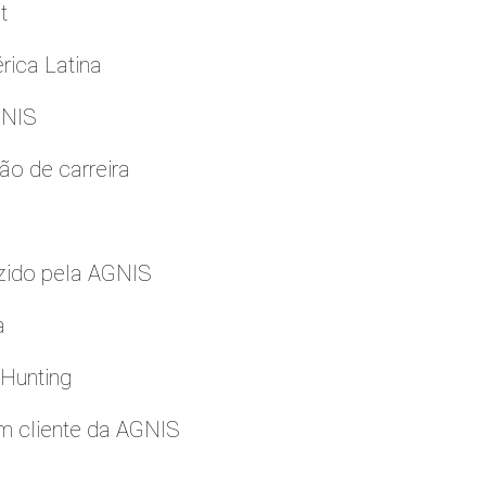
t
rica Latina
GNIS
ão de carreira
zido pela AGNIS
a
 Hunting
m cliente da AGNIS