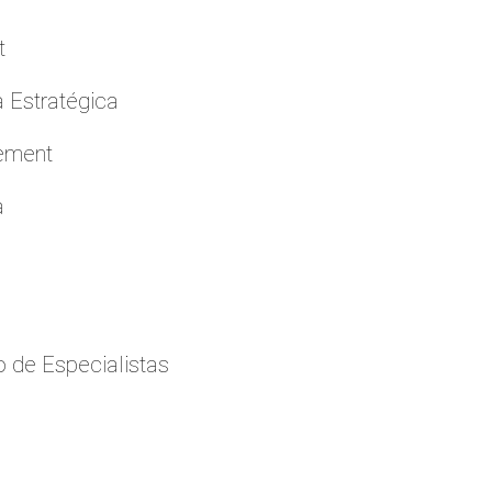
t
a Estratégica
cement
a
 de Especialistas