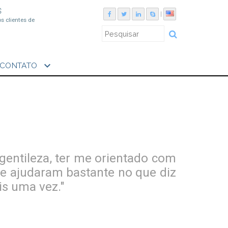
S
|
os clientes de
expand_more
CONTATO
gentileza, ter me orientado com
me ajudaram bastante no que diz
s uma vez."