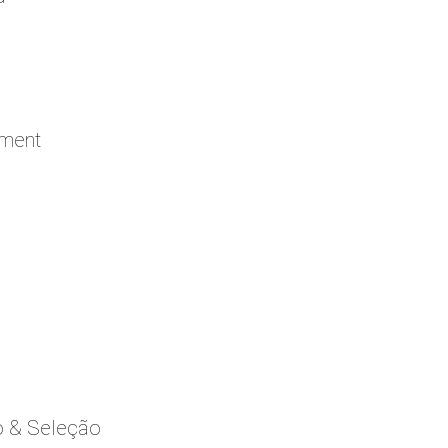
ement
o & Seleção