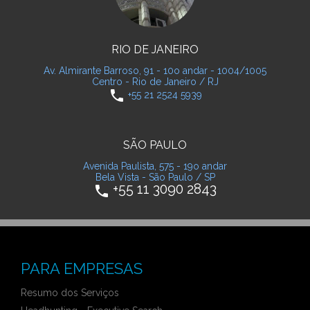
RIO DE JANEIRO
Av. Almirante Barroso, 91 - 10o andar - 1004/1005
Centro - Rio de Janeiro / RJ
phone
+55 21 2524 5939
SÃO PAULO
Avenida Paulista, 575 - 19o andar
Bela Vista - São Paulo / SP
+55 11 3090 2843
phone
PARA EMPRESAS
Resumo dos Serviços