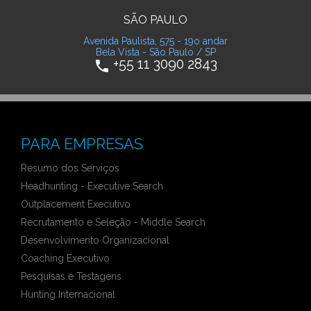
SÃO PAULO
Avenida Paulista, 575 - 19o andar
Bela Vista - São Paulo / SP
+55 11 3090 2843
phone
PARA EMPRESAS
Resumo dos Serviços
Headhunting - Executive Search
Outplacement Executivo
Recrutamento e Seleção - Middle Search
Desenvolvimento Organizacional
Coaching Executivo
Pesquisas e Testagens
Hunting Internacional